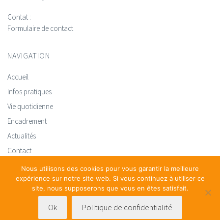
Contat :
Formulaire de contact
NAVIGATION
Accueil
Infos pratiques
Vie quotidienne
Encadrement
Actualités
Contact
Nous utilisons des cookies pour vous garantir la meilleure
expérience sur notre site web. Si vous continuez à utiliser ce
site, nous supposerons que vous en êtes satisfait.
Ok
Politique de confidentialité
<a href="https://www.centre-sainte-therese.be/files/uploads/2019/02/Dossier-dinscr