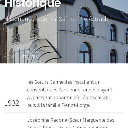
Historique
Historique du Centre Sainte-Thérèse asbl
Accueil
Historique
les Sœurs Carmélites installent un
couvent, dans l’ancienne tannerie ayant
auparavant appartenu à Léon Schlögel
1932
puis à la famille Pierlot-Lorge.
Joséphine Radone (Sœur Marguerite des
Anges) fondatrice du Carmel de Biron