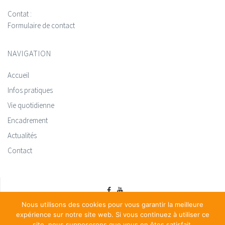
Contat :
Formulaire de contact
NAVIGATION
Accueil
Infos pratiques
Vie quotidienne
Encadrement
Actualités
Contact
Nous utilisons des cookies pour vous garantir la meilleure
expérience sur notre site web. Si vous continuez à utiliser ce
<a href="https://www.centre-sainte-therese.be/files/uploads/2019/02/Dossier-dinscr
site, nous supposerons que vous en êtes satisfait.