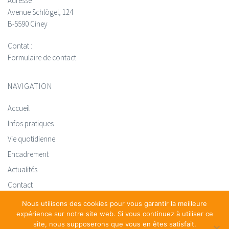
Adresse :
Avenue Schlögel, 124
B-5590 Ciney
Contat :
Formulaire de contact
NAVIGATION
Accueil
Infos pratiques
Vie quotidienne
Encadrement
Actualités
Contact
Nous utilisons des cookies pour vous garantir la meilleure
expérience sur notre site web. Si vous continuez à utiliser ce
site, nous supposerons que vous en êtes satisfait.