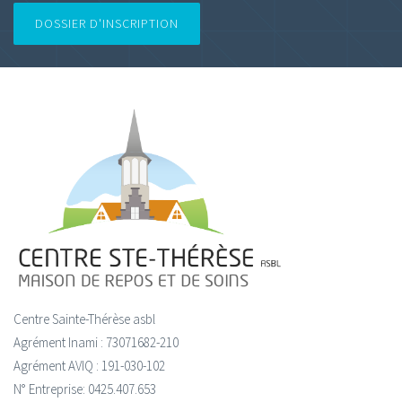
DOSSIER D'INSCRIPTION
Centre Sainte-Thérèse asbl
Agrément Inami : 73071682-210
Agrément AVIQ : 191-030-102
N° Entreprise: 0425.407.653