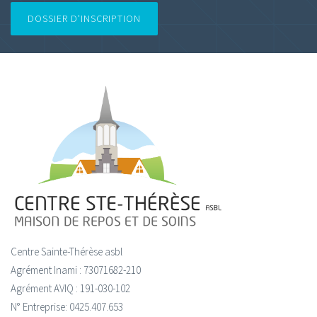
DOSSIER D'INSCRIPTION
Centre Sainte-Thérèse asbl
Agrément Inami : 73071682-210
Agrément AVIQ : 191-030-102
N° Entreprise: 0425.407.653