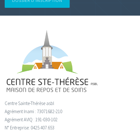
DOSSIER D'INSCRIPTION
Centre Sainte-Thérèse asbl
Agrément Inami : 73071682-210
Agrément AVIQ : 191-030-102
N° Entreprise: 0425.407.653